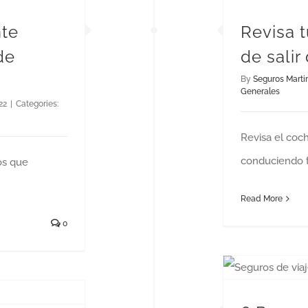
nte
Revisa t
de
de salir
By
Seguros Marti
Generales
22
|
Categories:
Revisa el coch
conduciendo 
os que
Read More
0
6 Razones po