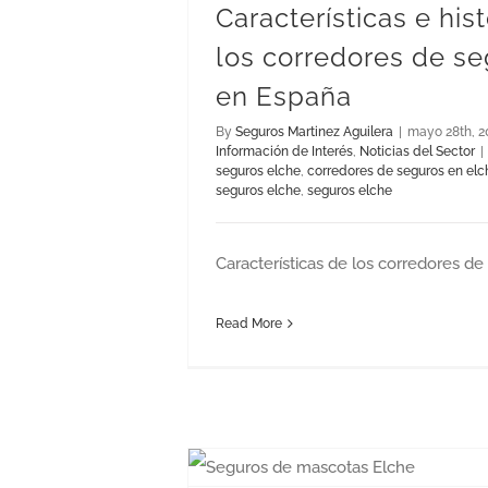
Características e his
los corredores de s
en España
By
Seguros Martinez Aguilera
|
mayo 28th, 2
Información de Interés
,
Noticias del Sector
|
seguros elche
,
corredores de seguros en elc
seguros elche
,
seguros elche
Características de los corredores de
Read More
¿Por qué es importante contratar un seguro de masc