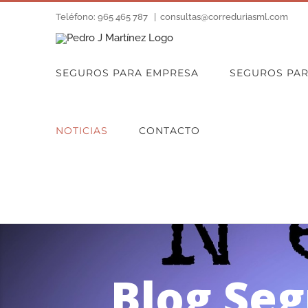
Saltar
Teléfono: 965 465 787
|
consultas@correduriasml.com
al
contenido
SEGUROS PARA EMPRESA
SEGUROS PA
NOTICIAS
CONTACTO
Blog Se