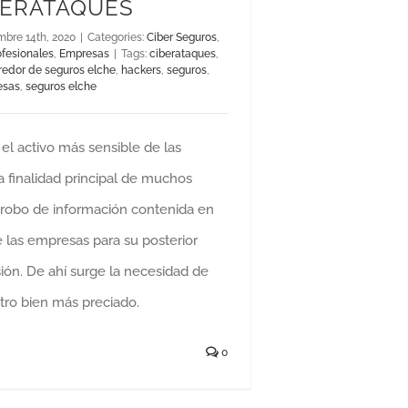
BERATAQUES
mbre 14th, 2020
|
Categories:
Ciber Seguros
,
ofesionales
,
Empresas
|
Tags:
ciberataques
,
redor de seguros elche
,
hackers
,
seguros
,
esas
,
seguros elche
el activo más sensible de las
a finalidad principal de muchos
l robo de información contenida en
 las empresas para su posterior
ión. De ahí surge la necesidad de
tro bien más preciado.
0