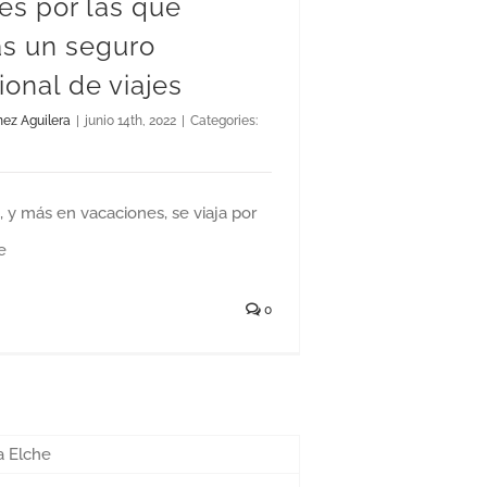
es por las que
as un seguro
ional de viajes
nez Aguilera
|
junio 14th, 2022
|
Categories:
y más en vacaciones, se viaja por
e
0
Seguro de vida: sabes ¿qué es y para qué sirve?