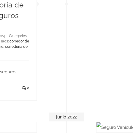
toria de
eguros
024
|
Categories:
Tags:
corredor de
he
,
correduria de
 seguros
0
junio 2022
otas?