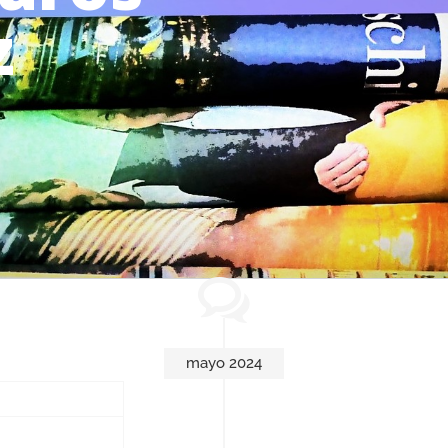
z
mayo 2024
eguros en España