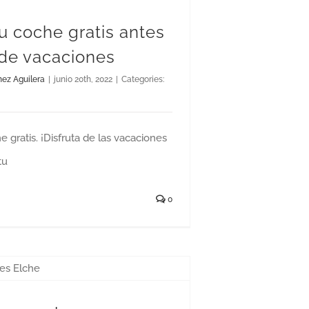
u coche gratis antes
 de vacaciones
nez Aguilera
|
junio 20th, 2022
|
Categories:
e gratis. ¡Disfruta de las vacaciones
tu
0
r las que necesitas un seguro internacional de viajes