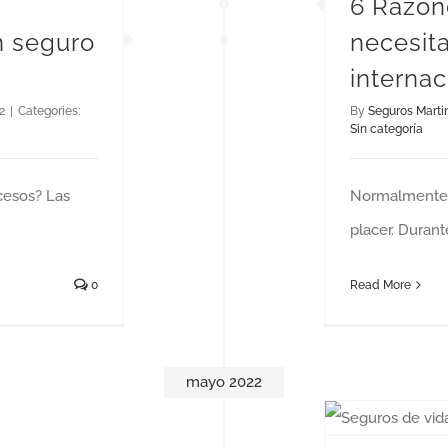
6 Razon
n seguro
necesit
internac
2
|
Categories:
By
Seguros Marti
Sin categoría
cesos? Las
Normalmente, 
placer. Durant
0
Read More
mayo 2022