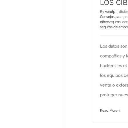
LOS CI
By
verofp
|
dicie
Consejos para pr
ciberseguros
,
cor
seguros de empr
Los datos son 
compañías y l
hackers, es e
los equipos de
venta o extors
proteger nues
Read More