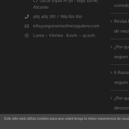
C/ Óscar Esplá Nº36 - Bajo, Elche,
corred
Alicante
965 465 787 / 669 821 821
Revisa 
info@segurosmartinezaguilera.com
de vac
Lunes – Viernes . 8:00h. – 15:00h.
¿Por qu
seguro
6 Razon
seguro 
¿Por qu
deceso
Este sitio web utiliza cookies para que usted tenga la mejor experiencia de u