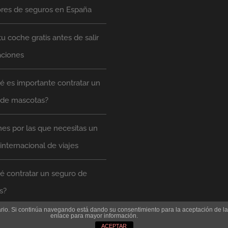
ores de seguros en España
tu coche gratis antes de salir
aciones
é es importante contratar un
 de mascotas?
es por las que necesitas un
internacional de viajes
é contratar un seguro de
s?
suario. Si continúa navegando está dando su consentimiento para la aceptación de 
enlace para mayor información.
ACEPTAR