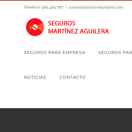
Saltar
Teléfono: 965 465 787
|
consultas@correduriasml.com
al
contenido
SEGUROS PARA EMPRESA
SEGUROS PA
NOTICIAS
CONTACTO