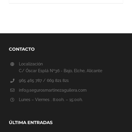
CONTACTO
Localización
C/ Óscar Esplá Nº36 - Bajo, Elche, Alicante
965 465 787 / 669 821 821
info@segurosmartinezaguilera.com
Lunes – Viernes . 8:00h. – 15:00h.
ÚLTIMA ENTRADAS