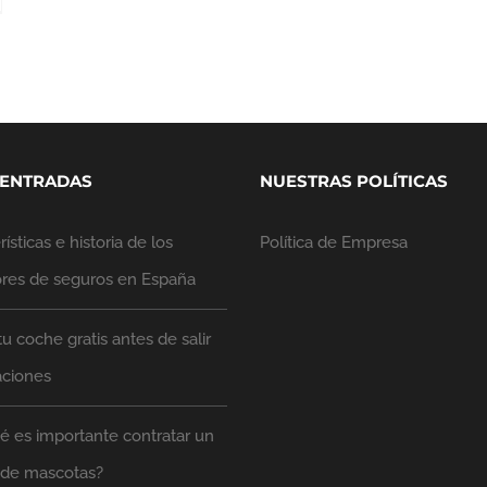
 ENTRADAS
NUESTRAS POLÍTICAS
ísticas e historia de los
Política de Empresa
ores de seguros en España
tu coche gratis antes de salir
aciones
é es importante contratar un
 de mascotas?