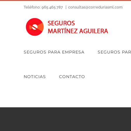
Saltar
Teléfono: 965 465 787
|
consultas@correduriasml.com
al
contenido
SEGUROS PARA EMPRESA
SEGUROS PA
NOTICIAS
CONTACTO