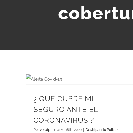
cobertu
¿ QUÉ CUBRE MI SEGURO ANTE EL CORONAVIRUS ?
¿ QUÉ CUBRE MI
SEGURO ANTE EL
CORONAVIRUS ?
Por
verofp
|
marzo 18th, 2020
|
Destripando Pólizas
,