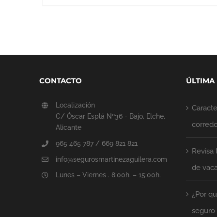
CONTACTO
ÚLTIMA
Localización
Caracter
C/ Óscar Esplá Nº36 - Bajo, Elche,
corred
Alicante
965 465 787 / 669 821 821
Revisa 
info@segurosmartinezaguilera.com
de vac
Lunes – Viernes . 8:00h. – 15:00h.
¿Por qu
seguro